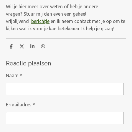
Wil je hier meer over weten of heb je andere
vragen? Stuur mij dan even een geheel
vrijblijvend
berichtje
en ik neem contact met je op om te
kijken wat ik voor je kan betekenen. Ik help je graag!
D
D
S
D
e
e
h
e
l
e
a
l
Reactie plaatsen
e
l
r
e
n
e
n
Naam *
E-mailadres *