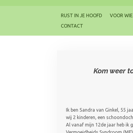
Ga
direct
RUST IN JE HOOFD
VOOR WIE
naar
CONTACT
de
hoofdinhoud
Kom weer to
Ik ben Sandra van Ginkel, 55 j
wij 2 kinderen, een schoondocht
Al vanaf mijn 12de jaar heb ik
Vermoeidheids Syndroom (ME),