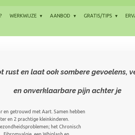
?
WERKWIJZE
AANBOD
GRATIS/TIPS
ERV
t rust en laa
t ook sombere gevoelens, 
en onverklaarbare pijn achter je
aar en getrouwd met Aart. Samen hebben
er en 2 prachtige kleinkinderen.
 gezondheidsproblemen; het Chronisch
 Fibromyalgie, een Whiplash en