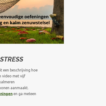
 STRESS
it een beschrijving hoe
n video met vijf
 kalmeren
monen aanmaakt.
eningen
en ga meteen