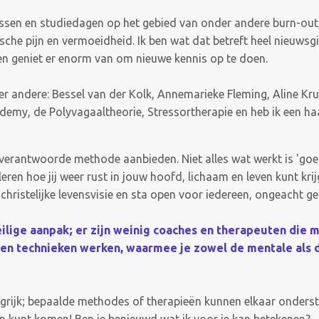
ussen en studiedagen op het gebied van onder andere burn-out
he pijn en vermoeidheid. Ik ben wat dat betreft heel nieuwsgier
 en geniet er enorm van om nieuwe kennis op te doen.
er andere: Bessel van der Kolk, Annemarieke Fleming, Aline Kru
my, de Polyvagaaltheorie, Stressortherapie en heb ik een ha
ls verantwoorde methode aanbieden. Niet alles wat werkt is 'goed
 leren hoe jij weer rust in jouw hoofd, lichaam en leven kunt kri
n christelijke levensvisie en sta open voor iedereen, ongeacht g
eilige aanpak; er zijn weinig coaches en therapeuten die 
en technieken werken, waarmee je zowel de mentale als d
grijk; bepaalde methodes of therapieën kunnen elkaar onderst
en kunt komen!
Ben je benieuwd wat ik voor je kan betekenen?