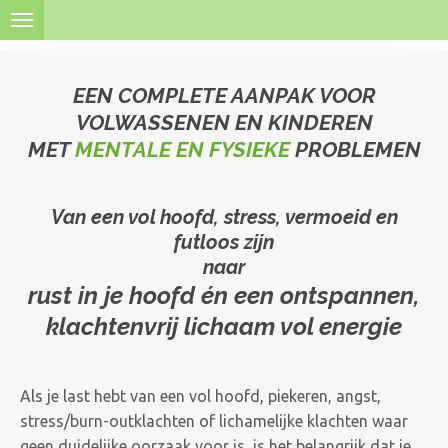
Ga
direct
naar
EEN COMPLETE AANPAK VOOR
de
VOLWASSENEN EN KINDEREN
hoofdinhoud
MET
MENTALE EN FYSIEKE
PROBLEMEN
Van een vol hoofd, stress, vermoeid en
futloos zijn
naar
rust in je hoofd én een ontspannen,
klachtenvrij lichaam vol energie
Als je last hebt van een vol hoofd, piekeren, angst,
stress/burn-outklachten of lichamelijke klachten waar
geen duidelijke oorzaak voor is, is het belangrijk dat je