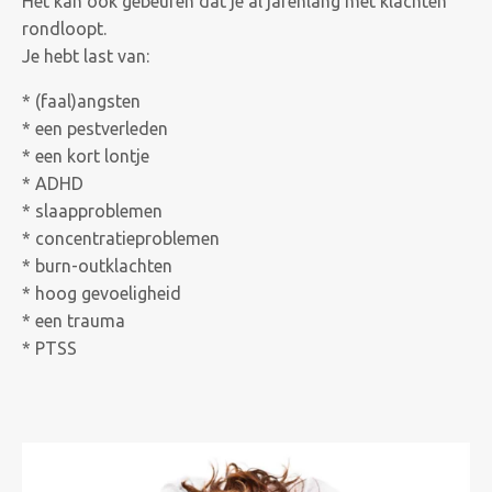
Het kan ook gebeuren dat je al jarenlang met klachten
rondloopt.
Je hebt last van:
* (faal)angsten
* een pestverleden
* een kort lontje
* ADHD
* slaapproblemen
* concentratieproblemen
* burn-outklachten
* hoog gevoeligheid
* een trauma
* PTSS