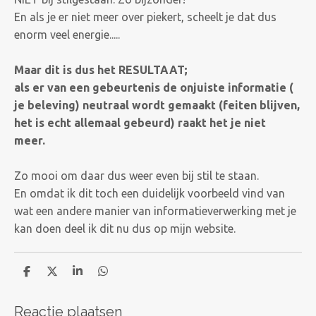
En als je er niet meer over piekert, scheelt je dat dus
enorm veel energie.....
Maar dit is dus het RESULTAAT;
als er van een gebeurtenis de onjuiste informatie (
je beleving) neutraal wordt gemaakt
(feiten blijven,
het is echt allemaal gebeurd) raakt het je niet
meer.
Zo mooi om daar dus weer even bij stil te staan.
En omdat ik dit toch een duidelijk voorbeeld vind van
wat een andere manier van informatieverwerking met je
kan doen deel ik dit nu dus op mijn website.
D
D
S
D
e
e
h
e
l
e
a
l
Reactie plaatsen
e
l
r
e