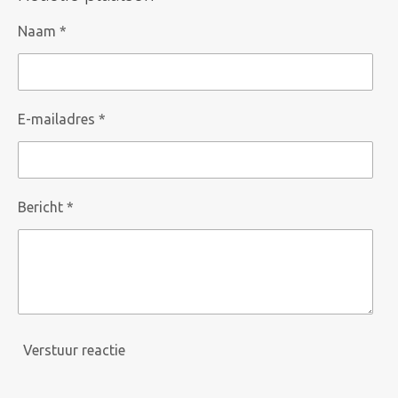
n
e
n
Naam *
E-mailadres *
Bericht *
Verstuur reactie