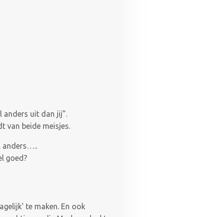
anders uit dan jij”.
dt van beide meisjes.
l anders…..
el goed?
agelijk' te maken. En ook