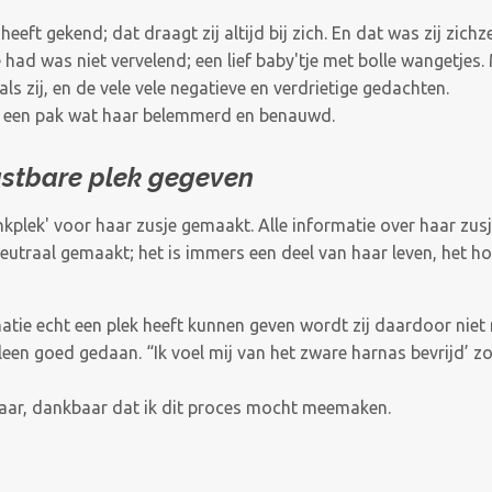
heeft gekend; dat draagt zij altijd bij zich. En dat was zij zichze
 had was niet vervelend; een lief baby'tje met bolle wangetjes.
ls zij, en de vele vele negatieve en verdrietige gedachten.
s, een pak wat haar belemmerd en benauwd.
astbare plek gegeven
kplek' voor haar zusje gemaakt. Alle informatie over haar z
neutraal gemaakt; het is immers een deel van haar leven, het ho
rmatie echt een plek heeft kunnen geven wordt zij daardoor nie
en goed gedaan. “Ik voel mij van het zware harnas bevrijd’ zo 
kbaar, dankbaar dat ik dit proces mocht meemaken.