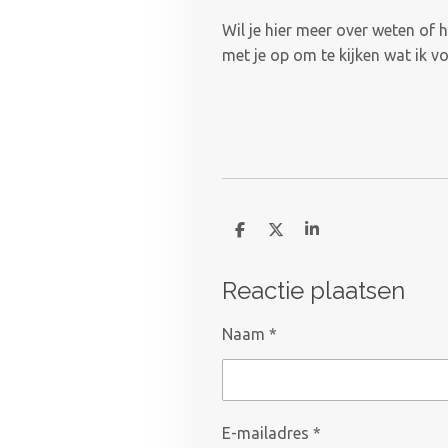
Wil je hier meer over weten of 
met je op om te kijken wat ik vo
D
D
S
e
e
h
l
e
a
e
l
r
Reactie plaatsen
n
e
Naam *
E-mailadres *