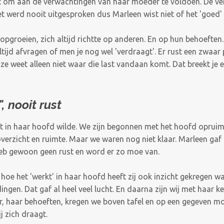
eft om aan de verwachtingen van haar moeder te voldoen. De v
t werd nooit uitgesproken dus Marleen wist niet of het 'goed'
opgroeien, zich altijd richtte op anderen. En op hun behoeften
altijd afvragen of men je nog wel 'verdraagt'. Er rust een zwaa
ze weet alleen niet waar die last vandaan komt. Dat breekt je 
, nooit rust
 in haar hoofd wilde. We zijn begonnen met het hoofd opruime
l overzicht en ruimte. Maar we waren nog niet klaar. Marleen gaf
ik heb gewoon geen rust en word er zo moe van.
hoe het 'werkt' in haar hoofd heeft zij ook inzicht gekregen 
ingen. Dat gaf al heel veel lucht. En daarna zijn wij met haar
aar, haar behoeften, kregen we boven tafel en op een gegeven m
j zich draagt.