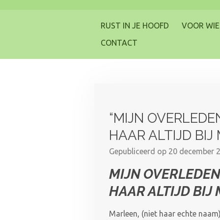
Ga
direct
RUST IN JE HOOFD
VOOR WIE
naar
CONTACT
de
hoofdinhoud
“MIJN OVERLEDE
HAAR ALTIJD BIJ M
Gepubliceerd op 20 december 
MIJN
OVERLEDEN 
HAAR ALTIJD BIJ 
Marleen, (niet haar echte naam) 