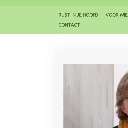
Ga
direct
RUST IN JE HOOFD
VOOR WIE
naar
CONTACT
de
hoofdinhoud