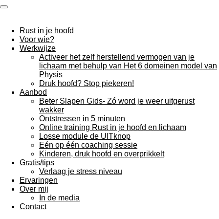
Ga
direct
naar
Rust in je hoofd
de
Voor wie?
hoofdinhoud
Werkwijze
Activeer het zelf herstellend vermogen van je
lichaam met behulp van Het 6 domeinen model van
Physis
Druk hoofd? Stop piekeren!
Aanbod
Beter Slapen Gids- Zó word je weer uitgerust
wakker
Ontstressen in 5 minuten
Online training Rust in je hoofd en lichaam
Losse module de UITknop
Eén op één coaching sessie
Kinderen, druk hoofd en overprikkelt
Gratis/tips
Verlaag je stress niveau
Ervaringen
Over mij
In de media
Contact