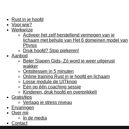
Rust in je hoofd
Voor wie?
Werkwijze
Activeer het zelf herstellend vermogen van je
lichaam met behulp van Het 6 domeinen model van
Physis
Druk hoofd? Stop piekeren!
Aanbod
Beter Slapen Gids- Zó word je weer uitgerust
wakker
Ontstressen in 5 minuten
Online training Rust in je hoofd en lichaam
Losse module de UITknop
Eén op één coaching sessie
Kinderen, druk hoofd en overprikkelt
Gratis/tips
Verlaag je stress niveau
Ervaringen
Over mij
In de media
Contact