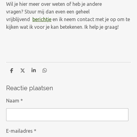
Wil je hier meer over weten of heb je andere
vragen? Stuur mij dan even een geheel
vrijblijvend
berichtje
en ik neem contact met je op om te
kijken wat ik voor je kan betekenen. Ik help je graag!
D
D
S
D
e
e
h
e
l
e
a
l
Reactie plaatsen
e
l
r
e
n
e
n
Naam *
E-mailadres *