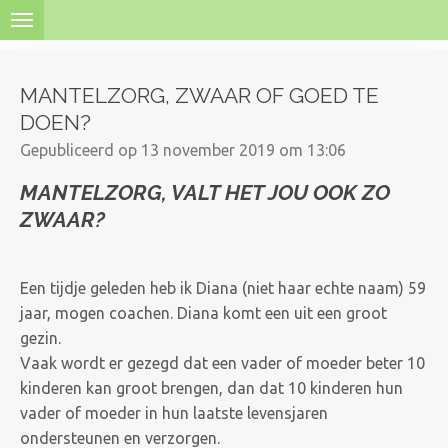
Ga
direct
naar
MANTELZORG, ZWAAR OF GOED TE
de
DOEN?
hoofdinhoud
Gepubliceerd op 13 november 2019 om 13:06
MANTELZORG, VALT HET JOU OOK ZO
ZWAAR?
Een tijdje geleden heb ik Diana (niet haar echte naam) 59
jaar, mogen coachen. Diana komt een uit een groot
gezin.
Vaak wordt er gezegd dat een vader of moeder beter 10
kinderen kan groot brengen, dan dat 10 kinderen hun
vader of moeder in hun laatste levensjaren
ondersteunen en verzorgen.