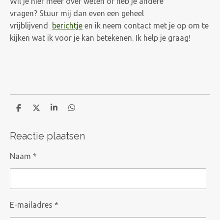
Wil je hier meer over weten of heb je andere
vragen? Stuur mij dan even een geheel
vrijblijvend
berichtje
en ik neem contact met je op om te
kijken wat ik voor je kan betekenen. Ik help je graag!
D
D
S
D
e
e
h
e
l
e
a
l
Reactie plaatsen
e
l
r
e
n
e
n
Naam *
E-mailadres *