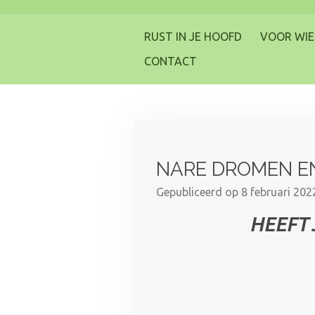
Ga
direct
RUST IN JE HOOFD
VOOR WIE
naar
CONTACT
de
hoofdinhoud
NARE DROMEN EN 
Gepubliceerd op 8 februari 20
HEEFT