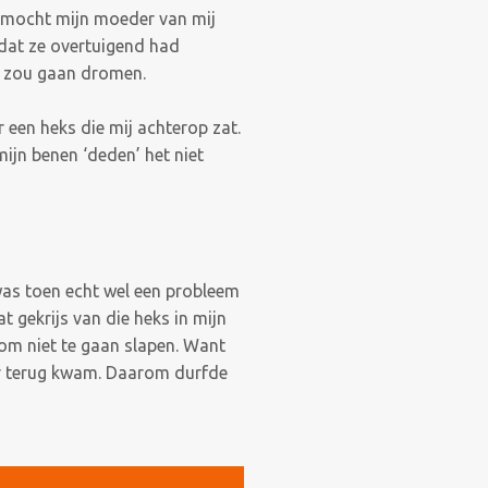
n mocht mijn moeder van mij
dat ze overtuigend had
ht zou gaan dromen.
 een heks die mij achterop zat.
ijn benen ‘deden’ het niet
was toen echt wel een probleem
t gekrijs van die heks in mijn
m niet te gaan slapen. Want
er terug kwam. Daarom durfde