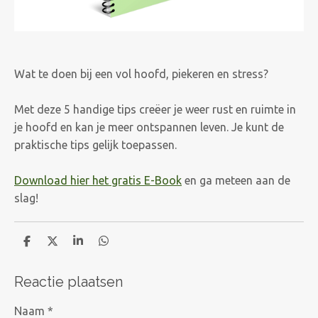
Wat te doen bij een vol hoofd, piekeren en stress?
Met deze 5 handige tips creëer je weer rust en ruimte in
je hoofd en kan je meer ontspannen leven. Je kunt de
praktische tips gelijk toepassen.
Download hier het gratis E-Book
en ga meteen aan de
slag!
D
D
S
D
e
e
h
e
l
e
a
l
Reactie plaatsen
e
l
r
e
n
e
n
Naam *