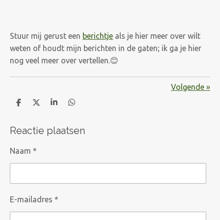
Stuur mij gerust een
berichtje
als je hier meer over wilt
weten of houdt mijn berichten in de gaten; ik ga je hier
nog veel meer over vertellen.😊
Volgende
»
D
D
S
D
e
e
h
e
l
e
a
l
Reactie plaatsen
e
l
r
e
n
e
n
Naam *
E-mailadres *